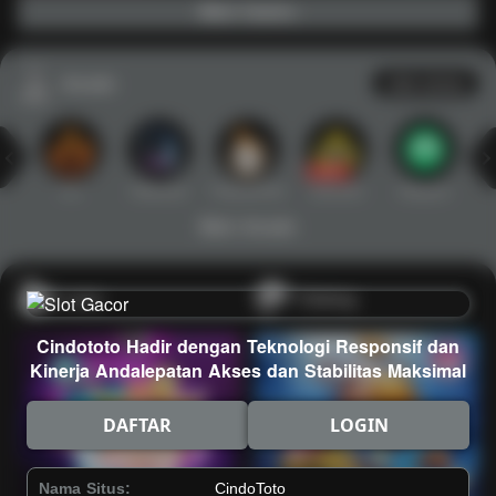
Main Casino
Arcade
Lihat semua
Hot
IDNArcade
PragmaticPlay
Askmeslot
Minigame
Mi
Main Arcade
Lotto
Fishing
Cindototo Hadir dengan Teknologi Responsif dan
Kinerja Andalepatan Akses dan Stabilitas Maksimal
DAFTAR
LOGIN
Nama Situs:
CindoToto