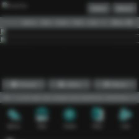
Daftar
Masuk
Menu
Beranda
Sports+
Slots
Casino
Poker
Lotto
Arcade
Fishing
1
2
3
4
5
6
7
8
9
10
11
12
13
14
15
Promosi
Daftar
Masuk
manan data, dan navigasi yang sederhana. Infrastruktur yang kuat sert
Sports+
Slots
Casino
Poker
Lotto