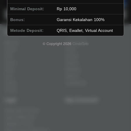
Minimal Deposit:
Rp 10,000
Main Lotto
Main Fishing
Bonus:
Garansi Kekalahan 100%
Metode Deposit:
QRIS, Ewallet, Virtual Account
Quick Links
CindoToto
Beranda
Tentang Kami
© Copyright 2026
CindoToto
Sports+
Footer
Slots
Contact
Casino
Deposit
Poker
Withdraw
Lotto
Referral
Arcade
Leaderboard
Fishing
Legal
Stay Connected
Responsible Gaming
Syarat &Ketentuan
Kebijakan Privasi
Referral Syarat &Ketentuan